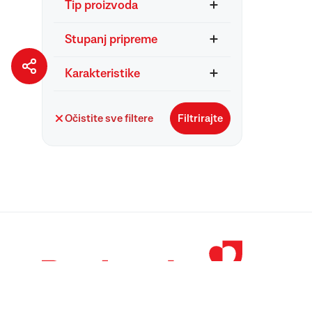
Tip proizvoda
Stupanj pripreme
Karakteristike
Očistite sve filtere
Filtrirajte
© 1998 – 2026 
Podravka je regi