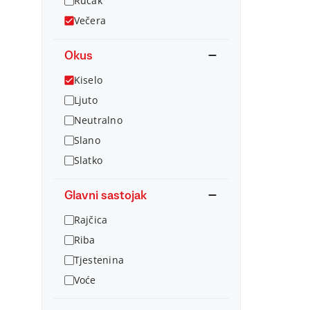
Ručak
Večera
Okus
Kiselo
Ljuto
Neutralno
Slano
Slatko
Glavni sastojak
Rajčica
Riba
Tjestenina
Voće