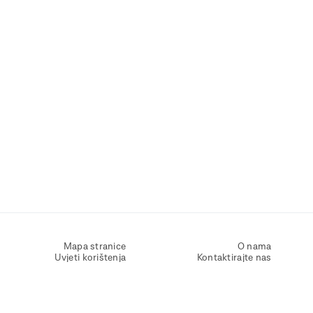
Mapa stranice
O nama
Uvjeti korištenja
Kontaktirajte nas
Zaštita osobnih podataka
Zaštita privatnosti
Izjava o pristupačnosti
Postavke kolačića
Pravila o korištenju kolačića