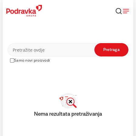
Skip
to
content
Proizvodi
Pretraga
Samo novi proizvodi
Nema rezultata pretraživanja