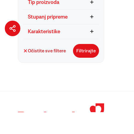
Tip proizvoda
Stupanj pripreme
Karakteristike
Očistite sve filtere
Filtrirajte
© 1998 – 2026 
Podravka je regi