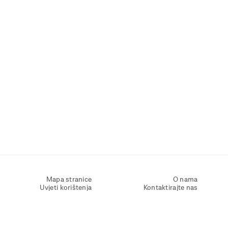
Mapa stranice
O nama
Uvjeti korištenja
Kontaktirajte nas
Zaštita osobnih podataka
Zaštita privatnosti
Izjava o pristupačnosti
Postavke kolačića
Pravila o korištenju kolačića