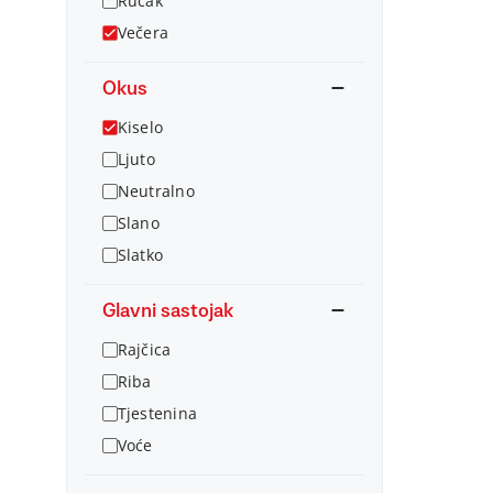
Ručak
Večera
Okus
Kiselo
Ljuto
Neutralno
Slano
Slatko
Glavni sastojak
Rajčica
Riba
Tjestenina
Voće