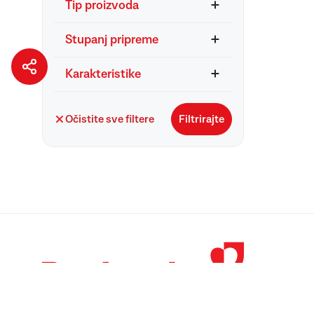
Tip proizvoda
Stupanj pripreme
Karakteristike
Očistite sve filtere
Filtrirajte
© 1998 – 2026 
Podravka je regi