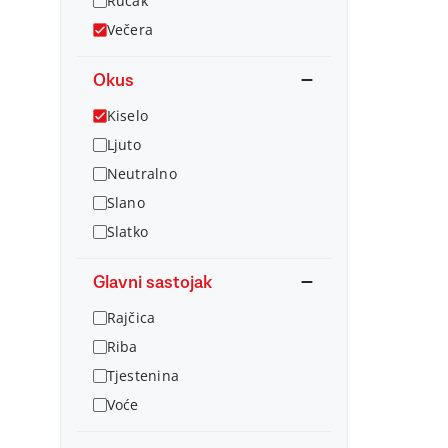
Ručak
Večera
Okus
Kiselo
Ljuto
Neutralno
Slano
Slatko
Glavni sastojak
Rajčica
Riba
Tjestenina
Voće