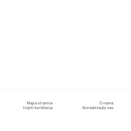
Mapa stranice
O nama
Uvjeti korištenja
Kontaktirajte nas
Zaštita osobnih podataka
Zaštita privatnosti
Izjava o pristupačnosti
Postavke kolačića
Pravila o korištenju kolačića