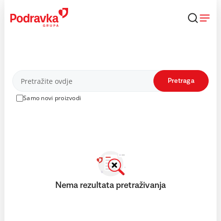
Skip
to
content
Proizvodi
Pretraga
Samo novi proizvodi
Nema rezultata pretraživanja