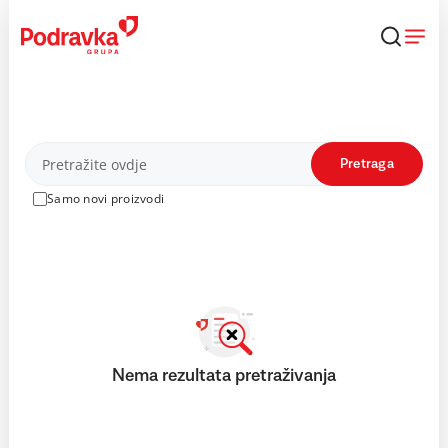
Skip
to
content
Proizvodi
Pretraga
Samo novi proizvodi
Nema rezultata pretraživanja