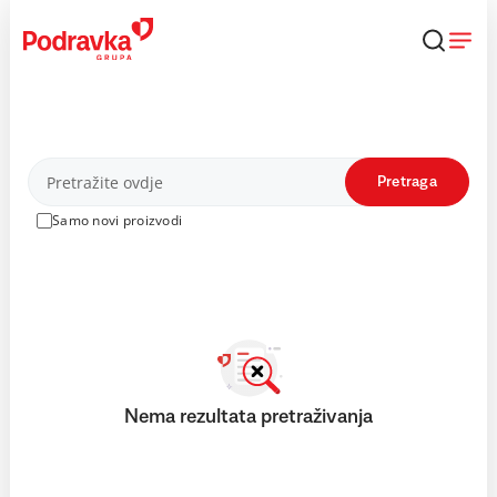
Skip
to
content
Proizvodi
Pretraga
Samo novi proizvodi
Nema rezultata pretraživanja