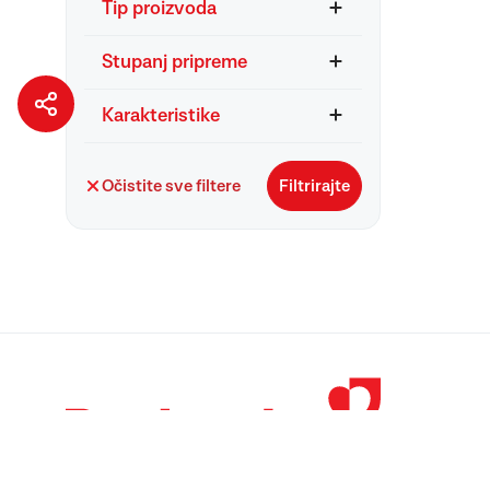
Tip proizvoda
Stupanj pripreme
Karakteristike
Očistite sve filtere
Filtrirajte
© 1998 – 2026 
Podravka je regi