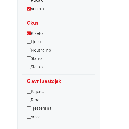
Ručak
Večera
Okus
Kiselo
Ljuto
Neutralno
Slano
Slatko
Glavni sastojak
Rajčica
Riba
Tjestenina
Voće