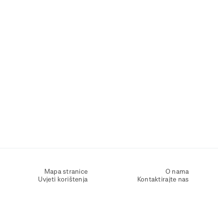
Mapa stranice
O nama
Uvjeti korištenja
Kontaktirajte nas
Zaštita osobnih podataka
Zaštita privatnosti
Izjava o pristupačnosti
Postavke kolačića
Pravila o korištenju kolačića