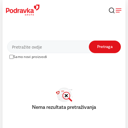
Skip
to
content
Proizvodi
Pretraga
Samo novi proizvodi
Nema rezultata pretraživanja