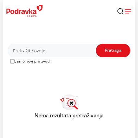
Skip
to
content
Proizvodi
Pretraga
Samo novi proizvodi
Nema rezultata pretraživanja