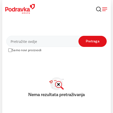
Skip
to
content
Proizvodi
Pretraga
Samo novi proizvodi
Nema rezultata pretraživanja