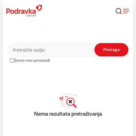
Skip
to
content
Proizvodi
Pretraga
Samo novi proizvodi
Nema rezultata pretraživanja