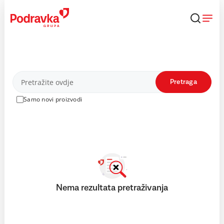
Skip
to
content
Proizvodi
Pretraga
Samo novi proizvodi
Nema rezultata pretraživanja