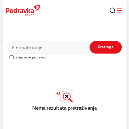
Skip
to
content
Proizvodi
Pretraga
Samo novi proizvodi
Nema rezultata pretraživanja