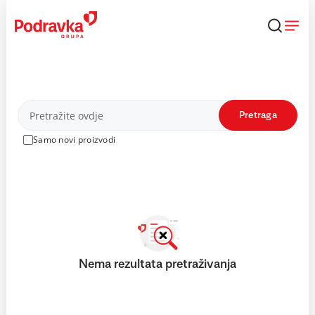
Skip
to
content
Proizvodi
Pretraga
Samo novi proizvodi
Nema rezultata pretraživanja