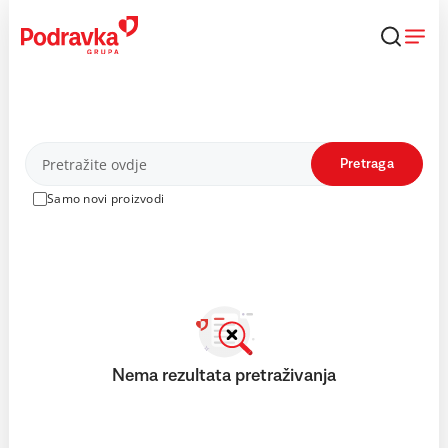
Skip
to
content
Proizvodi
Pretraga
Samo novi proizvodi
Nema rezultata pretraživanja