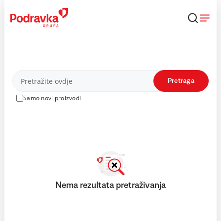
Skip
to
content
Proizvodi
Pretraga
Samo novi proizvodi
Nema rezultata pretraživanja