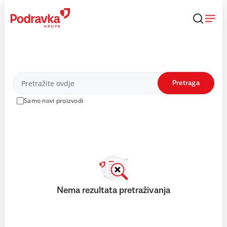
Skip
to
content
Proizvodi
Pretraga
Samo novi proizvodi
Nema rezultata pretraživanja