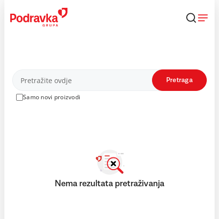
Skip
to
content
Proizvodi
Pretraga
Samo novi proizvodi
Nema rezultata pretraživanja