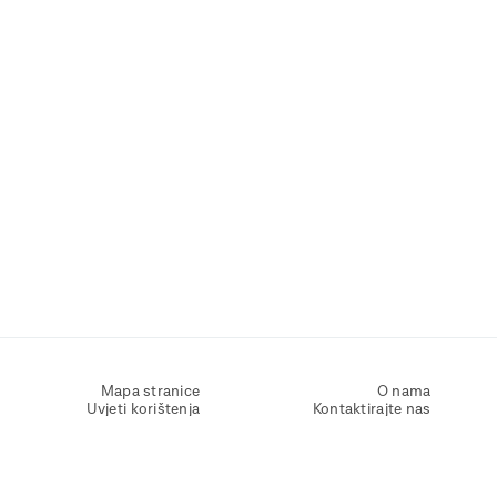
Mapa stranice
O nama
Uvjeti korištenja
Kontaktirajte nas
Zaštita osobnih podataka
Zaštita privatnosti
Izjava o pristupačnosti
Postavke kolačića
Pravila o korištenju kolačića