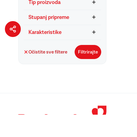
Tip proizvoda
Stupanj pripreme
Karakteristike
Očistite sve filtere
Filtrirajte
© 1998 – 2026 
Podravka je regi