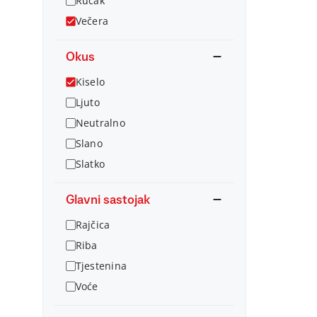
Ručak
Večera
Okus
Kiselo
Ljuto
Neutralno
Slano
Slatko
Glavni sastojak
Rajčica
Riba
Tjestenina
Voće