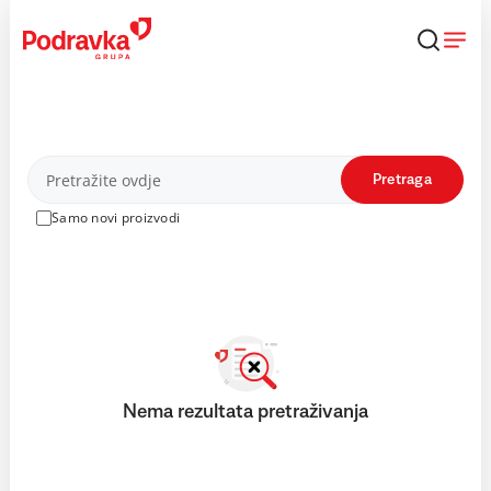
Skip
to
content
Proizvodi
Pretraga
Samo novi proizvodi
Nema rezultata pretraživanja