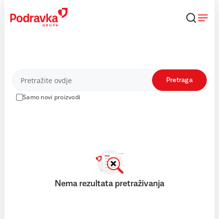
Skip
to
content
Proizvodi
Pretraga
Samo novi proizvodi
Nema rezultata pretraživanja