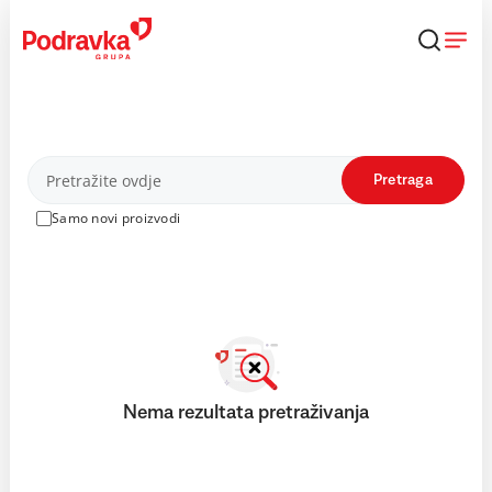
Skip
to
content
Proizvodi
Pretraga
Samo novi proizvodi
Nema rezultata pretraživanja