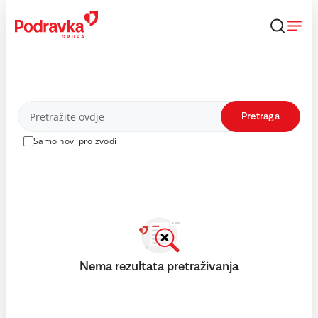
Skip
to
content
Proizvodi
Pretraga
Samo novi proizvodi
Nema rezultata pretraživanja