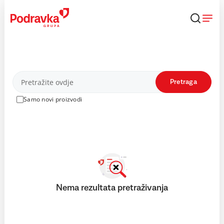
Skip
to
content
Proizvodi
Pretraga
Samo novi proizvodi
Nema rezultata pretraživanja