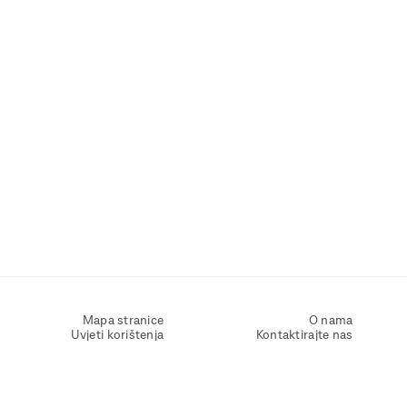
Mapa stranice
O nama
Uvjeti korištenja
Kontaktirajte nas
Zaštita osobnih podataka
Zaštita privatnosti
Izjava o pristupačnosti
Postavke kolačića
Pravila o korištenju kolačića