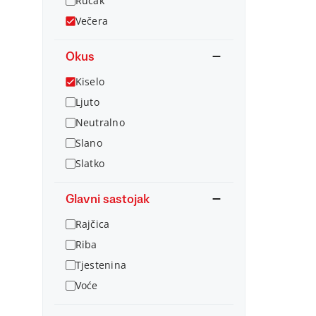
Ručak
Večera
Okus
Kiselo
Ljuto
Neutralno
Slano
Slatko
Glavni sastojak
Rajčica
Riba
Tjestenina
Voće