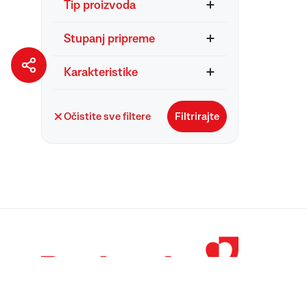
Tip proizvoda
Stupanj pripreme
Karakteristike
Očistite sve filtere
Filtrirajte
© 1998 – 2026 
Podravka je regi