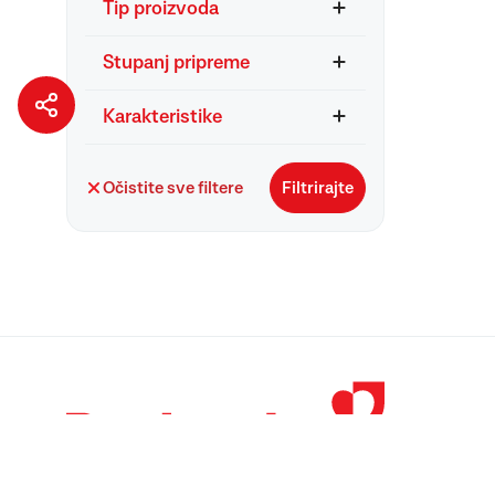
Tip proizvoda
Stupanj pripreme
Karakteristike
Očistite sve filtere
Filtrirajte
© 1998 – 2026 
Podravka je regi