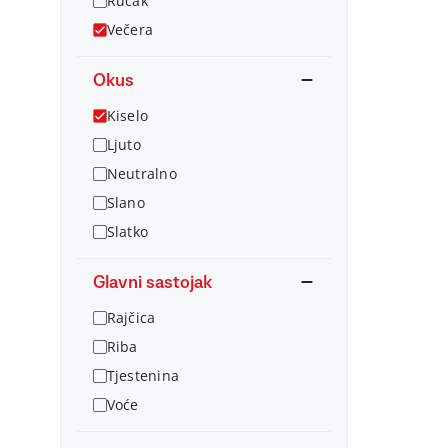
Ručak
Večera
Okus
Kiselo
Ljuto
Neutralno
Slano
Slatko
Glavni sastojak
Rajčica
Riba
Tjestenina
Voće