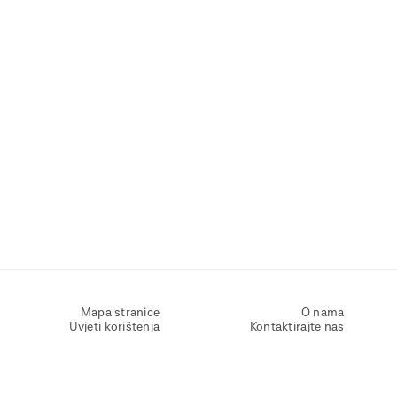
Mapa stranice
O nama
Uvjeti korištenja
Kontaktirajte nas
Zaštita osobnih podataka
Zaštita privatnosti
Izjava o pristupačnosti
Postavke kolačića
Pravila o korištenju kolačića