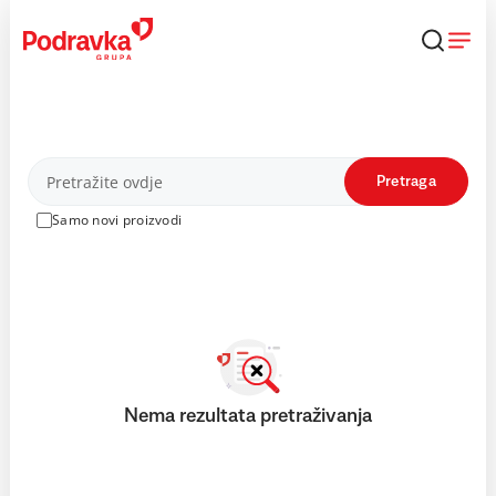
Skip
to
content
Proizvodi
Pretraga
Samo novi proizvodi
Nema rezultata pretraživanja