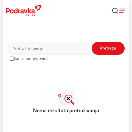
Skip
to
content
Proizvodi
Pretraga
Samo novi proizvodi
Nema rezultata pretraživanja