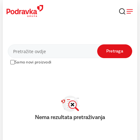
Skip
to
content
Proizvodi
Pretraga
Samo novi proizvodi
Nema rezultata pretraživanja