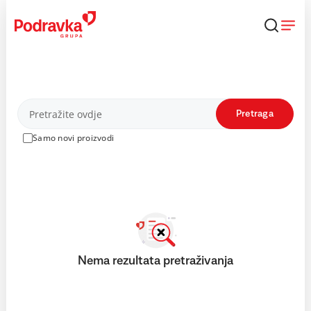
Skip
to
content
Proizvodi
Pretraga
Samo novi proizvodi
Nema rezultata pretraživanja