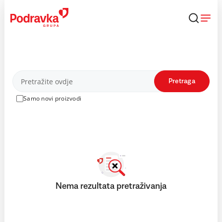
Skip
to
content
Proizvodi
Pretraga
Samo novi proizvodi
Nema rezultata pretraživanja