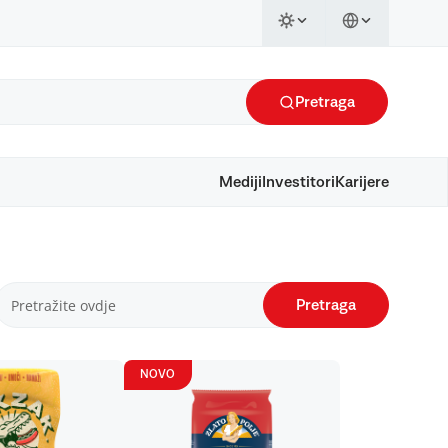
Pretraga
Mediji
Investitori
Karijere
Pretraga
NOVO