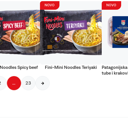
NOVO
NOVO
 Noodles Spicy beef
Fini-Mini Noodles Teriyaki
Patagonijska 
tube i krakov
2
…
23