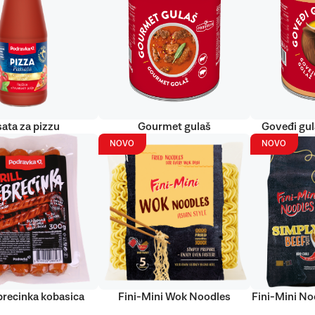
ata za pizzu
Gourmet gulaš
Goveđi gu
NOVO
NOVO
ebrecinka kobasica
Fini-Mini Wok Noodles
Fini-Mini No