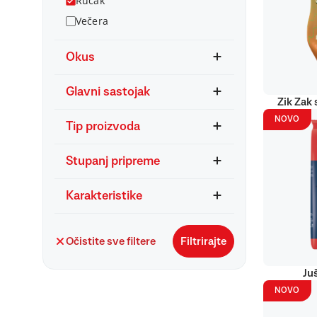
Ručak
Večera
Okus
Glavni sastojak
Zik Zak 
NOVO
Tip proizvoda
Stupanj pripreme
Karakteristike
Očistite sve filtere
Filtrirajte
Ju
NOVO