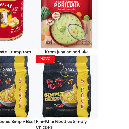
laš s krumpirom
Krem juha od poriluka
NOVO
odles Simply Beef
Fini-Mini Noodles Simply
Chicken