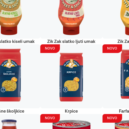
slatko kiseli umak
Zik Zak slatko ljuti umak
Zik Za
NOVO
NOVO
šne školjkice
Krpice
Farf
NOVO
NOVO