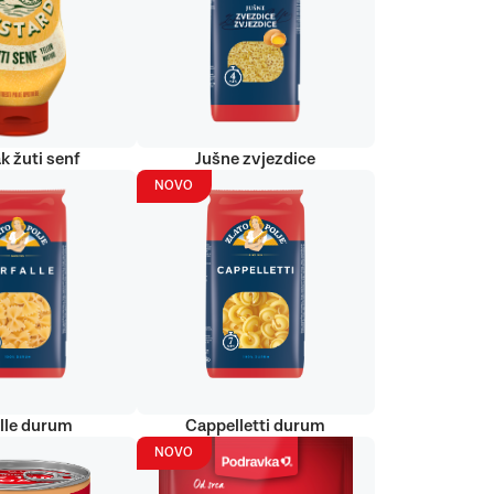
k žuti senf
Jušne zvjezdice
NOVO
alle durum
Cappelletti durum
NOVO