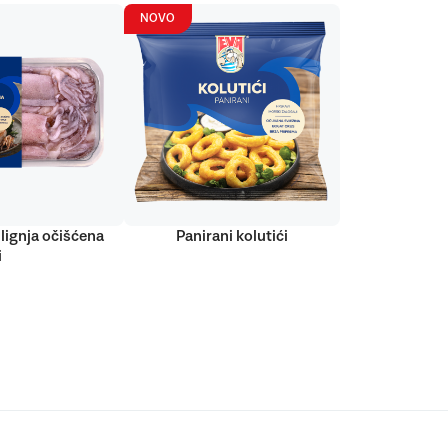
NOVO
lignja očišćena
Panirani kolutići
i