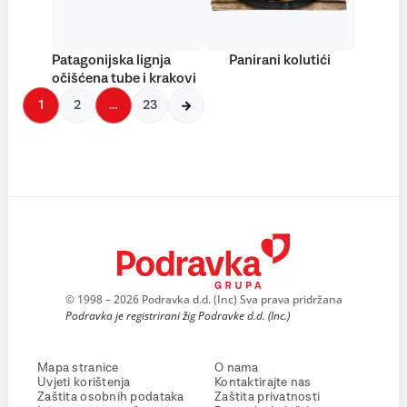
Patagonijska lignja
Panirani kolutići
očišćena tube i krakovi
1
2
…
23
© 1998 – 2026 Podravka d.d. (Inc) Sva prava pridržana
Podravka je registrirani žig Podravke d.d. (Inc.)
Mapa stranice
O nama
Uvjeti korištenja
Kontaktirajte nas
Zaštita osobnih podataka
Zaštita privatnosti