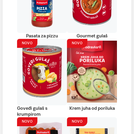
Pasata za pizzu
Gourmet gulaš
NOVO
NOVO
Goveđi gulaš s
Krem juha od poriluka
krumpirom
NOVO
NOVO