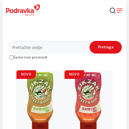
Skip
to
content
Proizvodi
Pretraga
Samo novi proizvodi
NOVO
NOVO