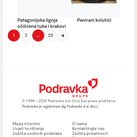
Patagonijska lignja
Panirani kolutići
očišćena tube i krakovi
1
2
…
23
© 1998 – 2026 Podravka d.d. (Inc) Sva prava pridržana
Podravka je registrirani žig Podravke d.d. (Inc.)
Mapa stranice
O nama
Uvjeti korištenja
Kontaktirajte nas
Zaštita osobnih podataka
Zaštita privatnosti