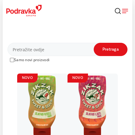
Skip
to
content
Proizvodi
Pretraga
Samo novi proizvodi
NOVO
NOVO