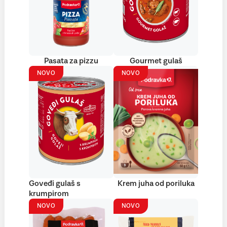
Pasata za pizzu
Gourmet gulaš
NOVO
NOVO
Goveđi gulaš s
Krem juha od poriluka
krumpirom
NOVO
NOVO