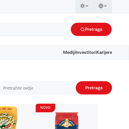
Pretraga
Mediji
Investitori
Karijere
Pretraga
NOVO