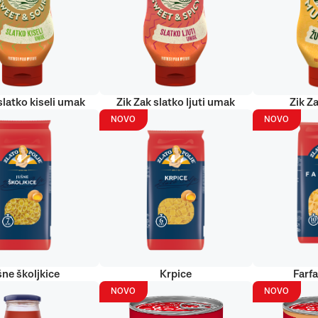
slatko kiseli umak
Zik Zak slatko ljuti umak
Zik Za
NOVO
NOVO
šne školjkice
Krpice
Farf
NOVO
NOVO