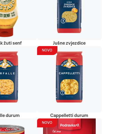
k žuti senf
Jušne zvjezdice
NOVO
alle durum
Cappelletti durum
NOVO