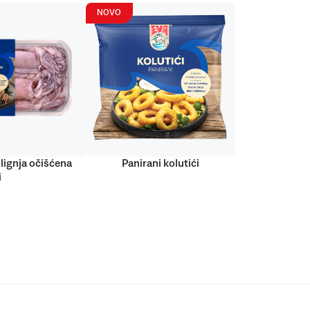
NOVO
lignja očišćena
Panirani kolutići
i