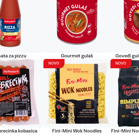
ata za pizzu
Gourmet gulaš
Goveđi gu
NOVO
NOVO
ebrecinka kobasica
Fini-Mini Wok Noodles
Fini-Mini No