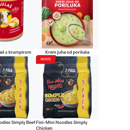
laš s krumpirom
Krem juha od poriluka
NOVO
odles Simply Beef
Fini-Mini Noodles Simply
Chicken