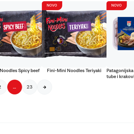
NOVO
NOVO
 Noodles Spicy beef
Fini-Mini Noodles Teriyaki
Patagonijska 
tube i krakov
2
…
23