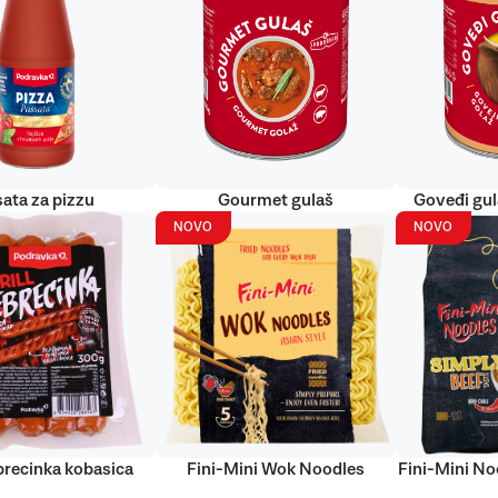
ata za pizzu
Gourmet gulaš
Goveđi gu
NOVO
NOVO
ebrecinka kobasica
Fini-Mini Wok Noodles
Fini-Mini No