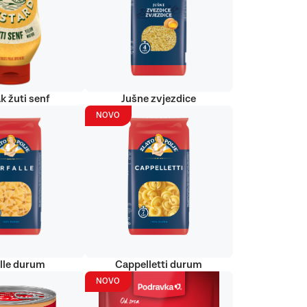
k žuti senf
Jušne zvjezdice
NOVO
alle durum
Cappelletti durum
NOVO