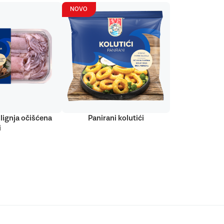
NOVO
lignja očišćena
Panirani kolutići
i