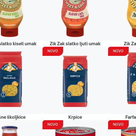
slatko kiseli umak
Zik Zak slatko ljuti umak
Zik Za
NOVO
NOVO
šne školjkice
Krpice
Farf
NOVO
NOVO