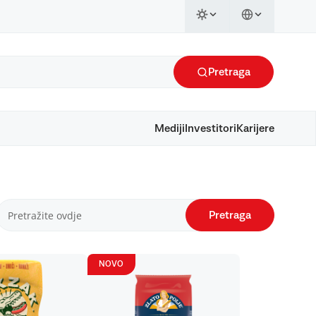
Pretraga
Mediji
Investitori
Karijere
Pretraga
NOVO