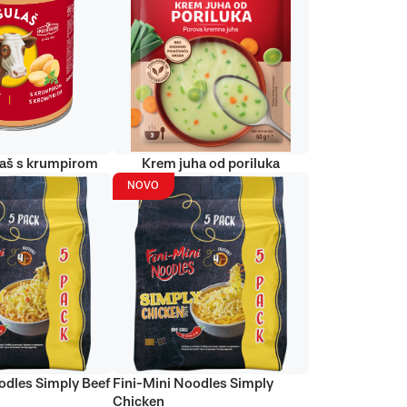
laš s krumpirom
Krem juha od poriluka
NOVO
odles Simply Beef
Fini-Mini Noodles Simply
Chicken