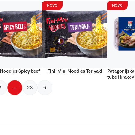
NOVO
NOVO
 Noodles Spicy beef
Fini-Mini Noodles Teriyaki
Patagonijska 
tube i krakov
2
…
23