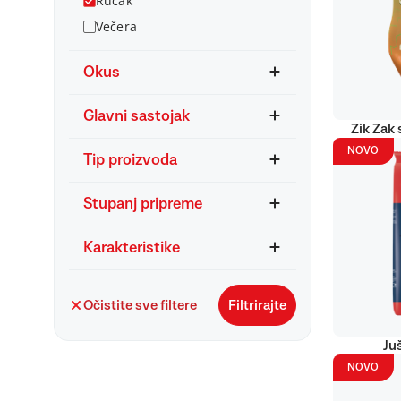
Ručak
Večera
Okus
Glavni sastojak
Zik Zak 
NOVO
Tip proizvoda
Stupanj pripreme
Karakteristike
Očistite sve filtere
Filtrirajte
Ju
NOVO