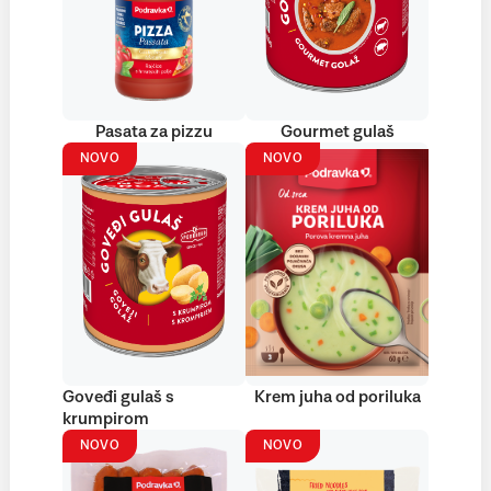
Pasata za pizzu
Gourmet gulaš
NOVO
NOVO
Goveđi gulaš s
Krem juha od poriluka
krumpirom
NOVO
NOVO