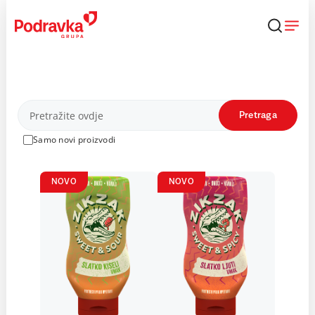
Skip
to
content
Proizvodi
Pretraga
Samo novi proizvodi
NOVO
NOVO