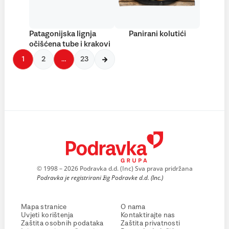
Patagonijska lignja
Panirani kolutići
očišćena tube i krakovi
1
2
…
23
© 1998 – 2026 Podravka d.d. (Inc) Sva prava pridržana
Podravka je registrirani žig Podravke d.d. (Inc.)
Mapa stranice
O nama
Uvjeti korištenja
Kontaktirajte nas
Zaštita osobnih podataka
Zaštita privatnosti