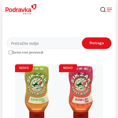
Skip
to
content
Proizvodi
Pretraga
Samo novi proizvodi
NOVO
NOVO