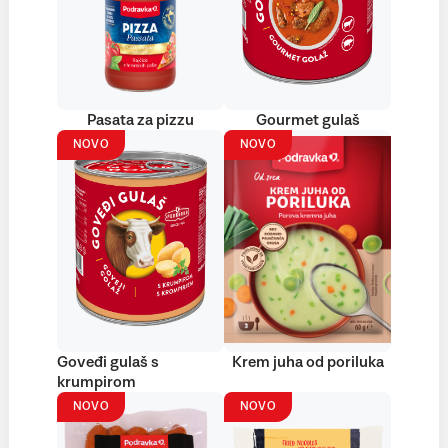
Pasata za pizzu
Gourmet gulaš
NOVO
NOVO
Goveđi gulaš s
Krem juha od poriluka
krumpirom
NOVO
NOVO