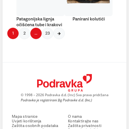
Patagonijska lignja
Panirani kolutići
očišćena tube i krakovi
1
2
…
23
© 1998 – 2026 Podravka d.d. (Inc) Sva prava pridržana
Podravka je registrirani žig Podravke d.d. (Inc.)
Mapa stranice
O nama
Uvjeti korištenja
Kontaktirajte nas
Zaštita osobnih podataka
Zaštita privatnosti