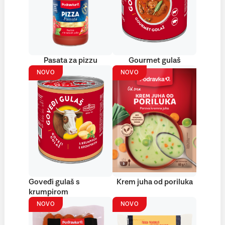
Pasata za pizzu
Gourmet gulaš
NOVO
NOVO
Goveđi gulaš s
Krem juha od poriluka
krumpirom
NOVO
NOVO