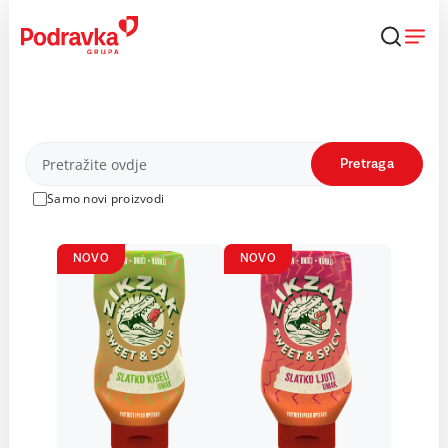
Skip
to
content
Proizvodi
Pretraga
Samo novi proizvodi
NOVO
NOVO