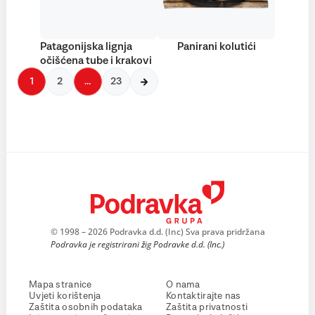
Patagonijska lignja
Panirani kolutići
očišćena tube i krakovi
1
2
…
23
© 1998 – 2026 Podravka d.d. (Inc) Sva prava pridržana
Podravka je registrirani žig Podravke d.d. (Inc.)
Mapa stranice
O nama
Uvjeti korištenja
Kontaktirajte nas
Zaštita osobnih podataka
Zaštita privatnosti