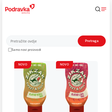
Skip
to
content
Proizvodi
Pretraga
Samo novi proizvodi
NOVO
NOVO