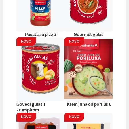
Pasata za pizzu
Gourmet gulaš
NOVO
NOVO
Goveđi gulaš s
Krem juha od poriluka
krumpirom
NOVO
NOVO