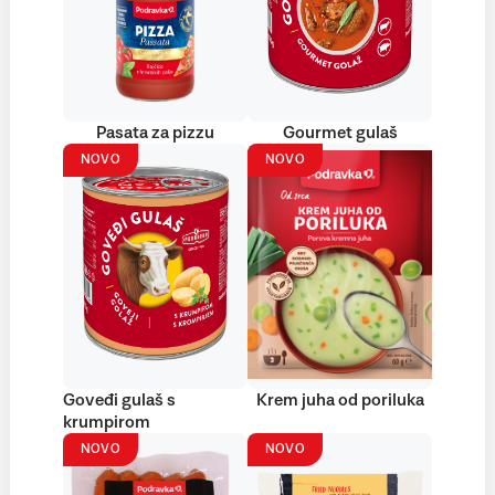
Pasata za pizzu
Gourmet gulaš
NOVO
NOVO
Goveđi gulaš s
Krem juha od poriluka
krumpirom
NOVO
NOVO