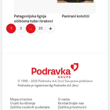
Patagonijska lignja
Panirani kolutići
očišćena tube i krakovi
1
2
…
23
© 1998 – 2026 Podravka d.d. (Inc) Sva prava pridržana
Podravka je registrirani žig Podravke d.d. (Inc.)
Mapa stranice
O nama
Uvjeti korištenja
Kontaktirajte nas
Zaštita osobnih podataka
Zaštita privatnosti