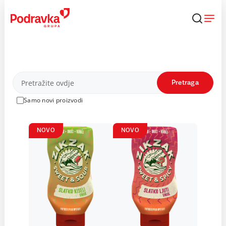
Skip
to
content
Proizvodi
Pretraga
Samo novi proizvodi
NOVO
NOVO