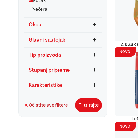
Ručak
Večera
Okus
Glavni sastojak
Zik Zak 
NOVO
Tip proizvoda
Stupanj pripreme
Karakteristike
Očistite sve filtere
Filtrirajte
Ju
NOVO