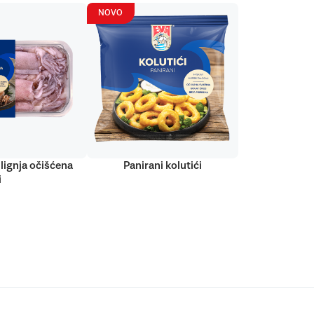
NOVO
lignja očišćena
Panirani kolutići
i