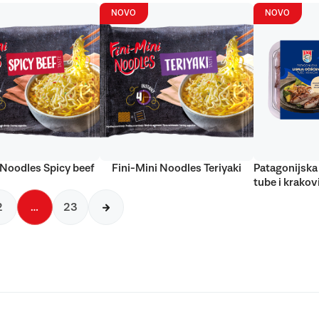
NOVO
NOVO
 Noodles Spicy beef
Fini-Mini Noodles Teriyaki
Patagonijska 
tube i krakov
2
…
23