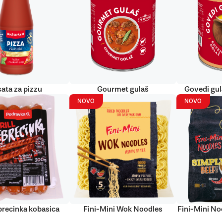
ata za pizzu
Gourmet gulaš
Goveđi gu
NOVO
NOVO
ebrecinka kobasica
Fini-Mini Wok Noodles
Fini-Mini No