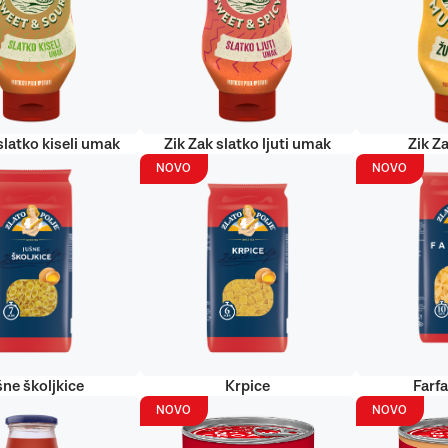
slatko kiseli umak
Zik Zak slatko ljuti umak
Zik Za
NOVO
NOVO
šne školjkice
Krpice
Farf
NOVO
NOVO