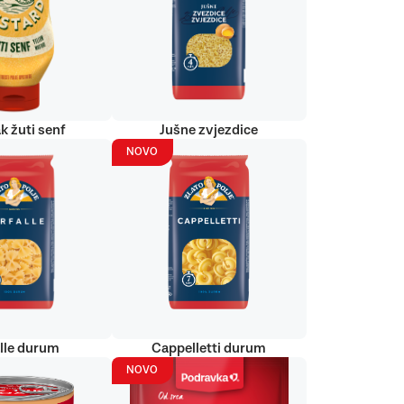
k žuti senf
Jušne zvjezdice
NOVO
alle durum
Cappelletti durum
NOVO