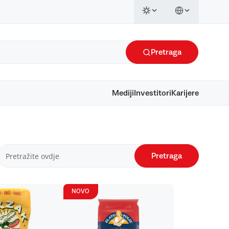
Pretraga
Mediji
Investitori
Karijere
Pretraga
NOVO