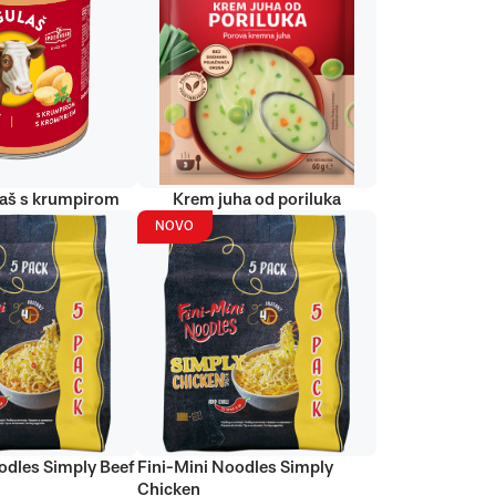
laš s krumpirom
Krem juha od poriluka
NOVO
odles Simply Beef
Fini-Mini Noodles Simply
Chicken