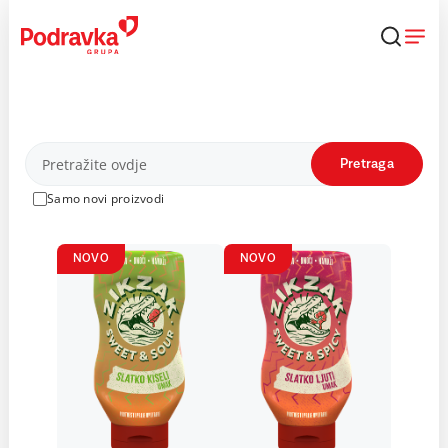
Skip
to
content
Proizvodi
Pretraga
Samo novi proizvodi
NOVO
NOVO