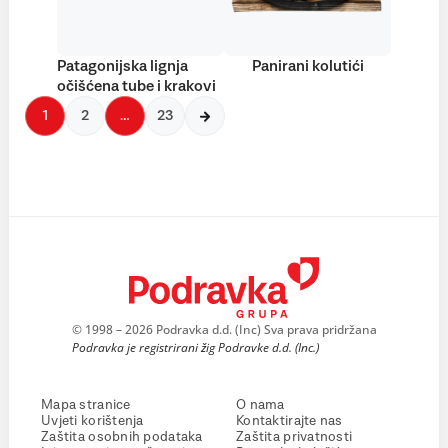
Patagonijska lignja
Panirani kolutići
očišćena tube i krakovi
1
2
…
23
© 1998 – 2026 Podravka d.d. (Inc) Sva prava pridržana
Podravka je registrirani žig Podravke d.d. (Inc.)
Mapa stranice
O nama
Uvjeti korištenja
Kontaktirajte nas
Zaštita osobnih podataka
Zaštita privatnosti