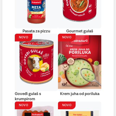
Pasata za pizzu
Gourmet gulaš
NOVO
NOVO
Goveđi gulaš s
Krem juha od poriluka
krumpirom
NOVO
NOVO