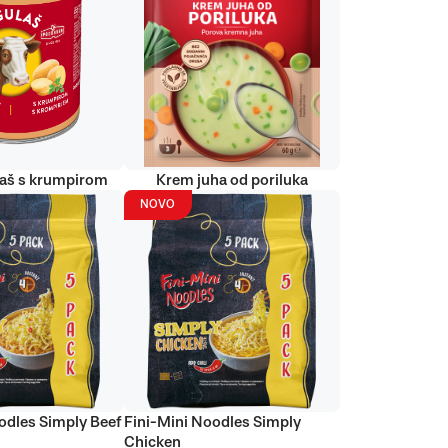
laš s krumpirom
Krem juha od poriluka
NOVO
odles Simply Beef
Fini-Mini Noodles Simply
Chicken