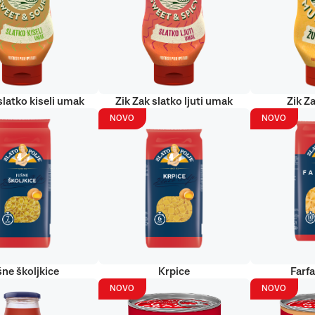
slatko kiseli umak
Zik Zak slatko ljuti umak
Zik Za
NOVO
NOVO
šne školjkice
Krpice
Farf
NOVO
NOVO