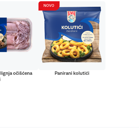
NOVO
lignja očišćena
Panirani kolutići
i