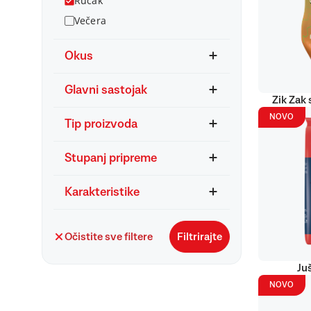
Ručak
Večera
Okus
Glavni sastojak
Zik Zak 
NOVO
Tip proizvoda
Stupanj pripreme
Karakteristike
Očistite sve filtere
Filtrirajte
Ju
NOVO