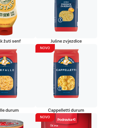
k žuti senf
Jušne zvjezdice
NOVO
alle durum
Cappelletti durum
NOVO