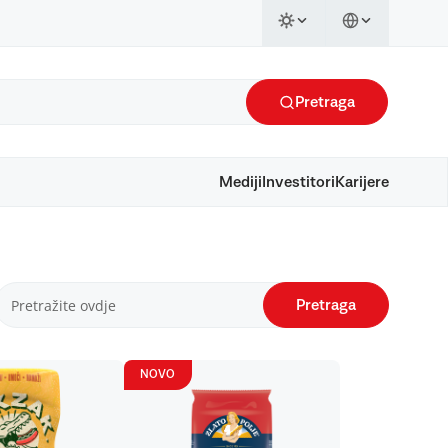
Pretraga
Mediji
Investitori
Karijere
Pretraga
NOVO