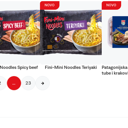
NOVO
NOVO
 Noodles Spicy beef
Fini-Mini Noodles Teriyaki
Patagonijska 
tube i krakov
2
…
23