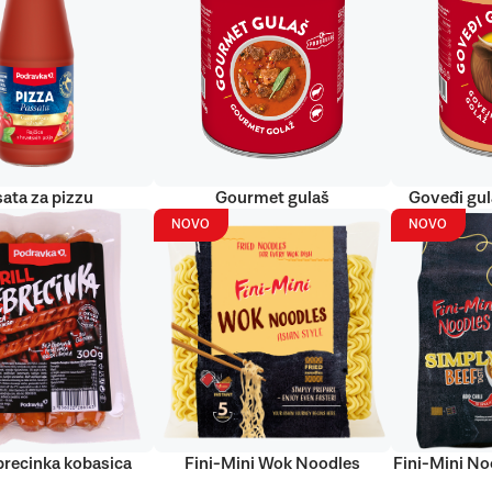
ata za pizzu
Gourmet gulaš
Goveđi gu
NOVO
NOVO
ebrecinka kobasica
Fini-Mini Wok Noodles
Fini-Mini No