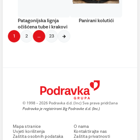
Patagonijska lignja
Panirani kolutići
očišćena tube i krakovi
1
2
…
23
© 1998 – 2026 Podravka d.d. (Inc) Sva prava pridržana
Podravka je registrirani žig Podravke d.d. (Inc.)
Mapa stranice
O nama
Uvjeti korištenja
Kontaktirajte nas
Zaštita osobnih podataka
Zaštita privatnosti