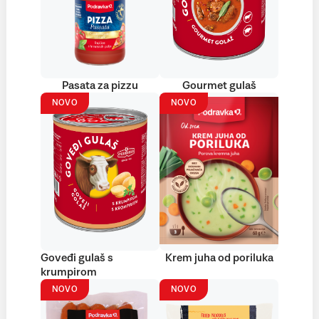
Pasata za pizzu
Gourmet gulaš
NOVO
NOVO
Goveđi gulaš s
Krem juha od poriluka
krumpirom
NOVO
NOVO