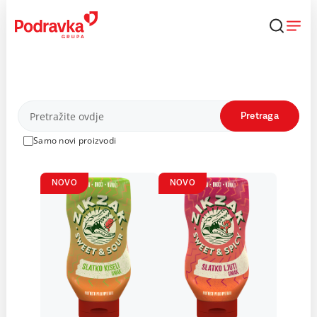
Skip
to
content
Proizvodi
Pretraga
Samo novi proizvodi
NOVO
NOVO