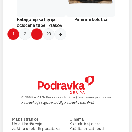
Patagonijska lignja
Panirani kolutići
očišćena tube i krakovi
1
2
…
23
© 1998 – 2026 Podravka d.d. (Inc) Sva prava pridržana
Podravka je registrirani žig Podravke d.d. (Inc.)
Mapa stranice
O nama
Uvjeti korištenja
Kontaktirajte nas
Zaštita osobnih podataka
Zaštita privatnosti