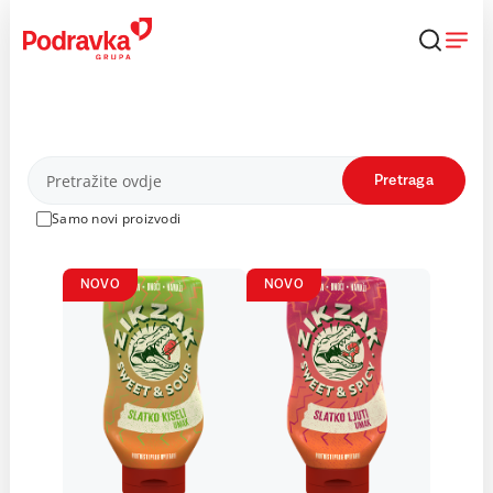
Skip
to
content
Proizvodi
Pretraga
Samo novi proizvodi
NOVO
NOVO