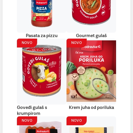
Pasata za pizzu
Gourmet gulaš
NOVO
NOVO
Goveđi gulaš s
Krem juha od poriluka
krumpirom
NOVO
NOVO