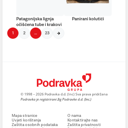
Patagonijska lignja
Panirani kolutići
očišćena tube i krakovi
1
2
…
23
© 1998 – 2026 Podravka d.d. (Inc) Sva prava pridržana
Podravka je registrirani žig Podravke d.d. (Inc.)
Mapa stranice
O nama
Uvjeti korištenja
Kontaktirajte nas
Zaštita osobnih podataka
Zaštita privatnosti