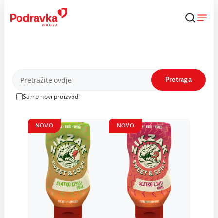
Skip
to
content
Proizvodi
Pretraga
Samo novi proizvodi
NOVO
NOVO