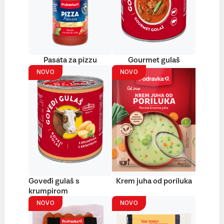
Pasata za pizzu
Gourmet gulaš
NOVO
NOVO
Goveđi gulaš s
Krem juha od poriluka
krumpirom
NOVO
NOVO