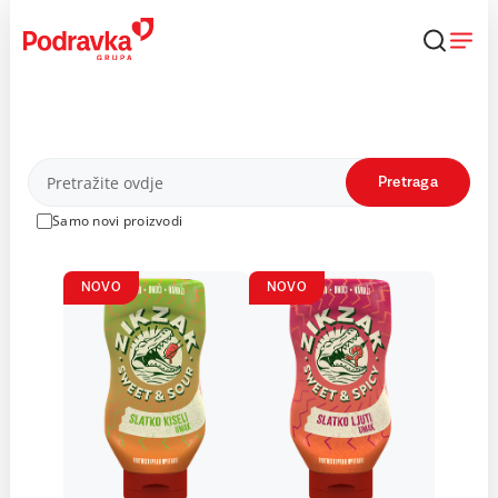
Skip
to
content
Proizvodi
Pretraga
Samo novi proizvodi
NOVO
NOVO