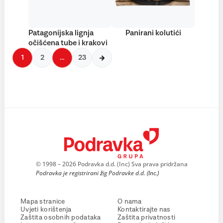
Patagonijska lignja
Panirani kolutići
očišćena tube i krakovi
1
2
…
23
© 1998 – 2026 Podravka d.d. (Inc) Sva prava pridržana
Podravka je registrirani žig Podravke d.d. (Inc.)
Mapa stranice
O nama
Uvjeti korištenja
Kontaktirajte nas
Zaštita osobnih podataka
Zaštita privatnosti