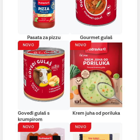
Pasata za pizzu
Gourmet gulaš
NOVO
NOVO
Goveđi gulaš s
Krem juha od poriluka
krumpirom
NOVO
NOVO