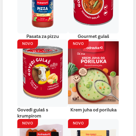
Pasata za pizzu
Gourmet gulaš
NOVO
NOVO
Goveđi gulaš s
Krem juha od poriluka
krumpirom
NOVO
NOVO