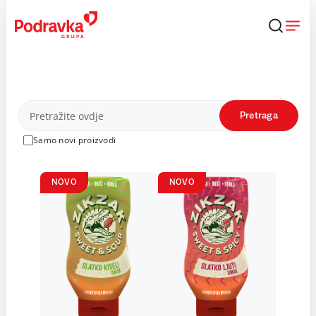
Skip
to
content
Proizvodi
Pretraga
Samo novi proizvodi
NOVO
NOVO