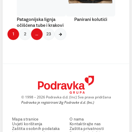
Patagonijska lignja
Panirani kolutići
očišćena tube i krakovi
1
2
…
23
© 1998 – 2026 Podravka d.d. (Inc) Sva prava pridržana
Podravka je registrirani žig Podravke d.d. (Inc.)
Mapa stranice
O nama
Uvjeti korištenja
Kontaktirajte nas
Zaštita osobnih podataka
Zaštita privatnosti